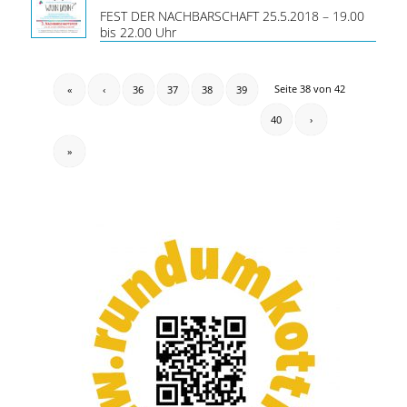
FEST DER NACHBARSCHAFT 25.5.2018 – 19.00
bis 22.00 Uhr
Seite 38 von 42
«
‹
36
37
38
39
40
›
»