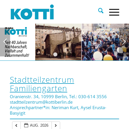
1
2
3
4
5
Stadtteilzentrum
Familiengarten
Oranienstr. 34, 10999 Berlin, Tel.: 030-614 3556
stadtteilzentrum@kottiberlin.de
Ansprechpartner*in: Neriman Kurt, Aysel Erusta-
Basyigit
AUG. 2026