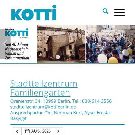
1
2
3
4
5
Stadtteilzentrum
Familiengarten
Oranienstr. 34, 10999 Berlin, Tel.: 030-614 3556
stadtteilzentrum@kottiberlin.de
Ansprechpartner*in: Neriman Kurt, Aysel Erusta-
Basyigit
AUG. 2026