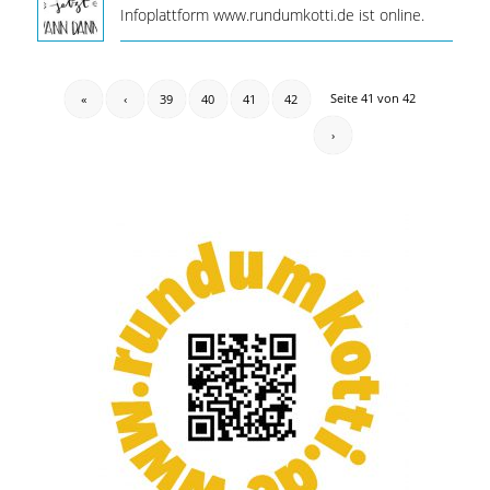
Infoplattform www.rundumkotti.de ist online.
Seite 41 von 42
«
‹
39
40
41
42
›