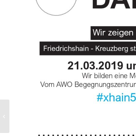
berlin – colours
01.März – 03.Mai 2019
Ausstellung
Stadtteilzentrum...